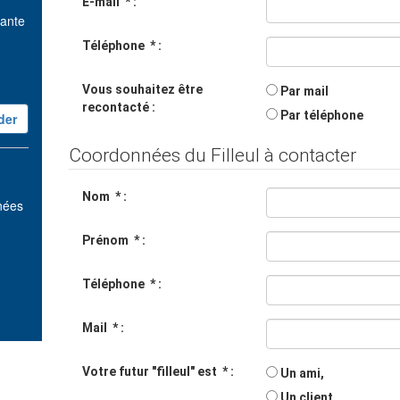
E-mail
*
:
vante
Téléphone
*
:
Vous souhaitez être
Par mail
recontacté :
Par téléphone
Coordonnées du Filleul à contacter
Nom
*
:
nnées
Prénom
*
:
Téléphone
*
:
Mail
*
:
Votre futur "filleul" est
*
:
Un ami,
Un client,