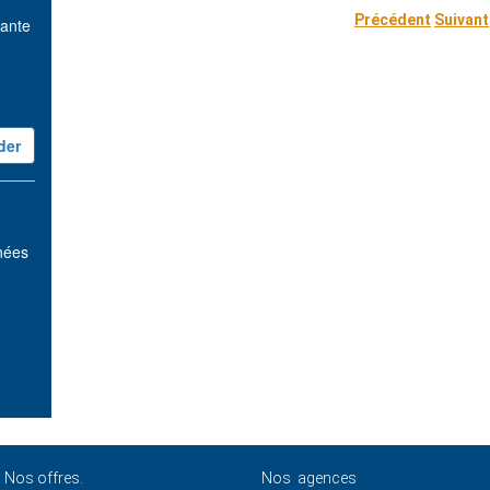
Précédent
Suivant
vante
nnées
Nos offres.
Nos agences