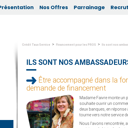
Présentation
Nos Offres
Parrainage
Recru
>
>
Crédit Taux Service
Financement pour les PROS
Ils sont nos amb
ILS SONT NOS AMBASSADEUR
Être accompagné dans la for
demande de financement
Madame Faivre monte un proj
souhaite ouvrir un commerc
deux banques, en réponse 
tourne vers notre service d
Nous l'avons rencontrée, a