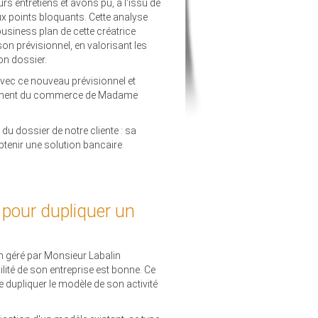
eurs entretiens et avons pu, à l'issu de
ux points bloquants. Cette analyse
business plan de cette créatrice
 son prévisionnel, en valorisant les
son dossier.
vec ce nouveau prévisionnel et
ncement du commerce de Madame
u dossier de notre cliente : sa
btenir une solution bancaire
pour dupliquer un
n géré par Monsieur Labalin
ilité de son entreprise est bonne. Ce
e dupliquer le modèle de son activité