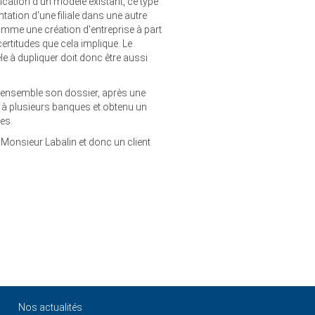
lication d'un modèle existant, ce type
antation d'une filiale dans une autre
omme une création d'entreprise à part
certitudes que cela implique. Le
e à dupliquer doit donc être aussi
ensemble son dossier, après une
é à plusieurs banques et obtenu un
es.
e Monsieur Labalin et donc un client
Nos actualités